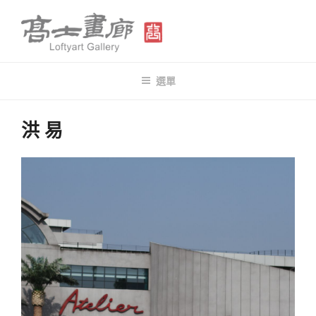
跳
至
主
要
高士畫廊 LOFTYART GALLERY
Modern & Contemporary Art
內
選單
容
洪 易