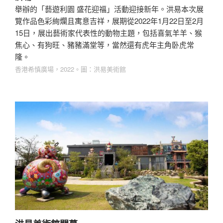
舉辦的「藝遊利園 盛花迎福」活動迎接新年。洪易本次展
覽作品色彩絢爛且寓意吉祥，展期從2022年1月22日至2月
15日，展出藝術家代表性的動物主題，包括喜氣羊羊、猴
焦心、有狗旺、豬豬滿堂等，當然還有虎年主角卧虎常
隆。
香港希慎廣場，2022。圖：洪易美術館