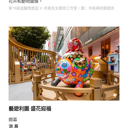
花卉和動物圖像。
第16屆溫馨獎獎盃 © 洪易先生藝術工作室。圖：洪易美術館提供
藝遊利園 盛花迎福
開幕
洪 易