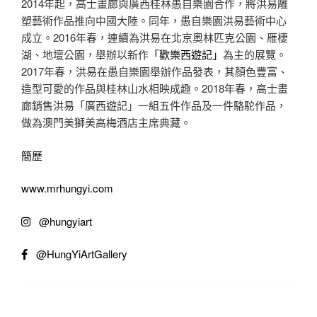
2014年起，高士畫廊與廣西桂林愚自樂園合作，將洪易雕
塑藝術作品推向中國大陸。同年，愚自樂園洪易藝術中心
成立。2016年春，連續為洪易在北京奧林匹克公園、雁棲
湖、地壇公園，舉辦以新作
「歡樂西遊記」
為主的展覽。
2017年春，洪易在愚自樂園舉辦作品發表，其顏色豐富、
造型可愛的作品與桂林山水相映成趣。2018年春，高士畫
廊銷售洪易「廣西遊記」一組五件作品及一件駱駝作品，
做為澳門美獅美高梅酒店主席典藏。
簡歷
www.mrhungyi.com
@hungyiart
@HungYiArtGallery