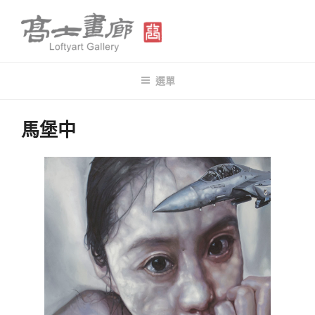
跳
至
主
要
高士畫廊 LOFTYART GALLERY
Modern & Contemporary Art
內
選單
容
馬堡中