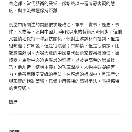
善之都、當代藝術的殿堂，卻始終以一種冷靜客觀的態
度，與主流畫壇保持距離。
馬堡中所關注的問題依次是政治、軍事、實事、歷史、事
件、人物等，這與中國九○年代以來的藝術潮流同步，但他
又謹慎地保持一種對抗關係，他對上述題材有批判，但是
很晦澀；有嘲諷，但是很隱喻；有熱情，但是很淡定，比
起旗幟鮮明、大鳴大放的中國當代藝術家容易被讀懂、被
接受，馬堡中必須更嚴肅的堅持，以及更高明的繪畫技
巧，他創造「結構主義」的功底深厚，人物神態凝結有
力，他善用時空交織的手法，在嚴謹的構圖中，呈現歷史
與現實的錯亂荒謬。馬堡中用獨特的藝術手法，表達獨特
的世界觀。
簡歷