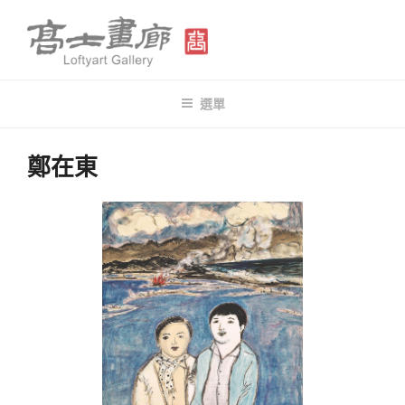
跳
至
主
要
高士畫廊 LOFTYART GALLERY
Modern & Contemporary Art
內
選單
容
鄭在東