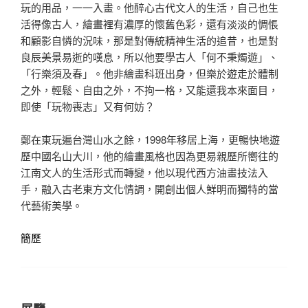
玩的用品，一一入畫。他醉心古代文人的生活，自己也生
活得像古人，繪畫裡有濃厚的懷舊色彩，還有淡淡的惆悵
和顧影自憐的況味，那是對傳統精神生活的追昔，也是對
良辰美景易逝的嘆息，所以他要學古人「何不秉燭遊」、
「行樂須及春」。他非繪畫科班出身，但樂於遊走於體制
之外，輕鬆、自由之外，不拘一格，又能還我本來面目，
即使「玩物喪志」又有何妨？
鄭在東玩遍台灣山水之餘，1998年移居上海，更暢快地遊
歷中國名山大川，他的繪畫風格也因為更易親歷所嚮往的
江南文人的生活形式而轉變，他以現代西方油畫技法入
手，融入古老東方文化情調，開創出個人鮮明而獨特的當
代藝術美學。
簡歷