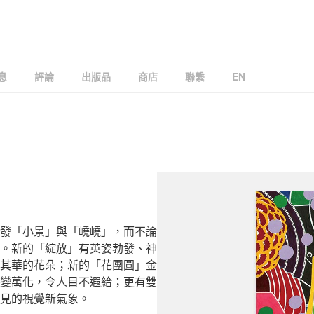
GALLERY
息
評論
出版品
商店
聯繫
EN
發「小景」與「嶢嶢」，而不論
。新的「綻放」有英姿勃發、神
其華的花朵；新的「花團圓」金
變萬化，令人目不遐給；更有雙
見的視覺新氣象。