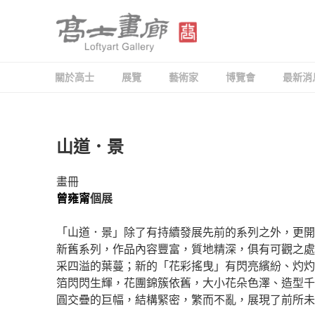
跳
至
主
要
高士畫廊 LOFTYART 
Modern & Contemporary Art
內
關於高士
展覽
藝術家
博覽會
最新消
容
發
山道．景
佈
於
畫冊
曾雍甯
個展
「山道．景」除了有持續發展先前的系列之外，更開
新舊系列，作品內容豐富，質地精深，俱有可觀之處
采四溢的葉蔓；新的「花彩搖曳」有閃亮繽紛、灼灼
箔閃閃生輝，花團錦簇依舊，大小花朵色澤、造型千
圓交疊的巨幅，結構緊密，繁而不亂，展現了前所未