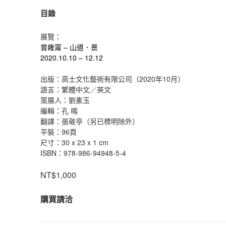
目錄
展覽：
曾雍甯 – 山道．景
2020.10.10 – 12.12
出版：高士文化藝術有限公司（2020年10月）
語言：繁體中文／英文
策展人：劉素玉
編輯：孔 鳴
翻譯：張敬亭（另已標明除外）
平裝：96頁
尺寸：30 x 23 x 1 cm
ISBN：978-986-94948-5-4
NT$1,000
購買請洽