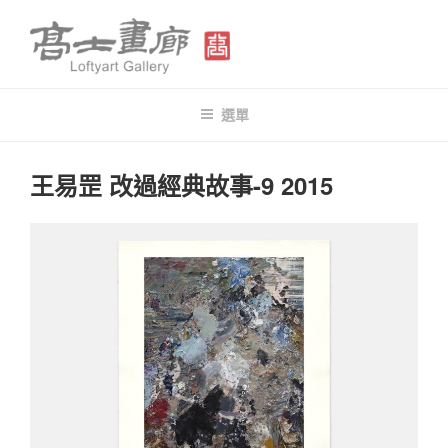
跳
至
主
要
高士畫廊 LOFTYART GALLERY
Modern & Contemporary Art
內
選單
容
發
王易罡 改過經典故事-9 2015
佈
於