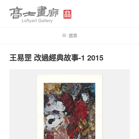
跳
至
主
要
高士畫廊 LOFTYART GALLERY
Modern & Contemporary Art
內
選單
容
發
王易罡 改過經典故事-1 2015
佈
於