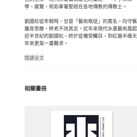
學、展覽，宛如拿著聖經在各地傳教的傳教士。
劉國松從年輕時，甘冒「藝術叛徒」的罵名，向守舊
腹背受敵，終老不改其志。近年來現代水墨藝術風起
近半世紀的劉國松，終於從備受矚目，到紅遍半邊天
年來更是一畫難求。
閱讀全文
相關畫冊