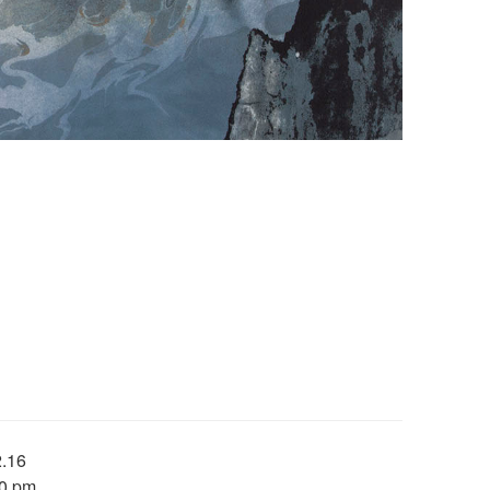
.16
0 pm