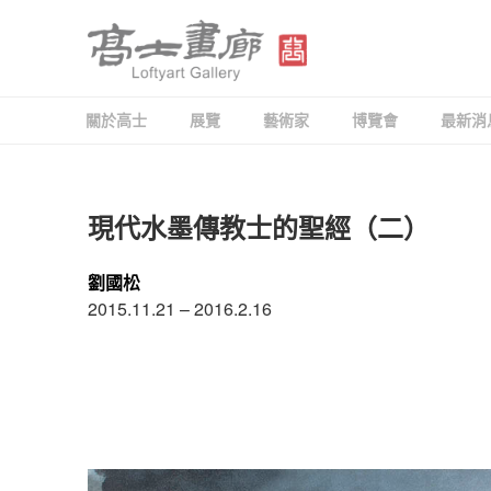
跳
至
主
要
高士畫廊 LOFTYART 
Modern & Contemporary Art
內
關於高士
展覽
藝術家
博覽會
最新消
容
發
現代水墨傳教士的聖經（二）
佈
於
劉國松
2015.11.21 – 2016.2.16