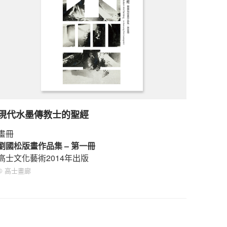
現代水墨傳教士的聖經
畫冊
劉國松版畫作品集 – 第一冊
高士文化藝術2014年出版
© 高士畫廊